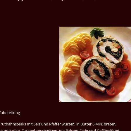
Zubereitung
Truthahnsteaks mit Salz und Pfeffer würzen, in Butter 6 Min. braten,
warmstellen. Zwiebel anschwitzen, mit Balsam-Essig und Geflügelfond