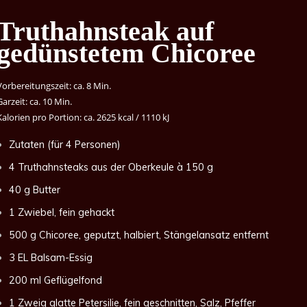
Truthahnsteak auf
gedünstetem Chicoree
Vorbereitungszeit: ca. 8 Min.
Garzeit: ca. 10 Min.
Kalorien pro Portion: ca. 2625 kcal / 1110 kJ
Zutaten (für 4 Personen)
4 Truthahnsteaks aus der Oberkeule à 150 g
40 g Butter
1 Zwiebel, fein gehackt
500 g Chicoree, geputzt, halbiert, Stängelansatz entfernt
3 EL Balsam-Essig
200 ml Geflügelfond
1 Zweig glatte Petersilie, fein geschnitten, Salz, Pfeffer