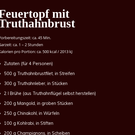
Feuertopf mit
Truthahnbrust
Vorbereitungszeit: ca. 45 Min.
Garzeit: ca. 1 – 2 Stunden
Kalorien pro Portion: ca. 500 kcal / 2013 kJ
Zutaten (für 4 Personen)
500 g Truthahnbrustfilet, in Streifen
300 g Truthahnleber, in Stücken
2 l Brühe (aus Truthahnflügel selbst herstellen)
200 g Mangold, in groben Stücken
250 g Chinakohl, in Würfeln
100 g Kohlrabi, in Stiften
200 g Champignons, in Scheiben