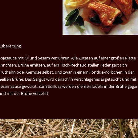
Zubereitung
Sojasauce mit Öl und Sesam verrühren. Alle Zutaten auf einer großen Platte
anrichten. Brühe erhitzen, auf ein Tisch-Rechaud stellen. Jeder gart sich
Truthahn oder Gemüse selbst, und zwar in einem Fondue-Körbchen in der
heißen Brühe. Das Gargut wird danach in verschlagenes Ei getaucht und mit
Sesamsauce gewürzt. Zum Schluss werden die Eiernudeln in der Brühe gegar
und mit der Brühe verzehrt.