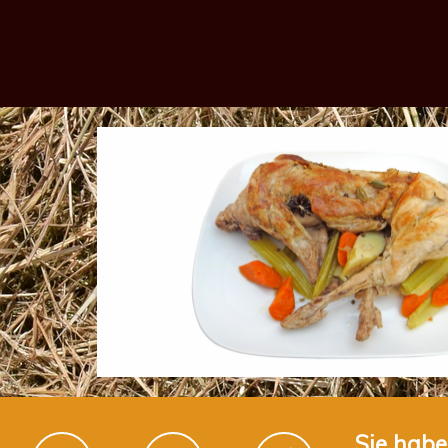
Geschmorte
Putenoberkeule
Mit
Frischem
Gemüse
Glasierter
Truthahn
Hausgemachte
Produkte
Herzhaftes
Putengulasch
Mit
Staudensellerie
Herzhaftes
Truthahn-
Pausenbrot
Sie habe