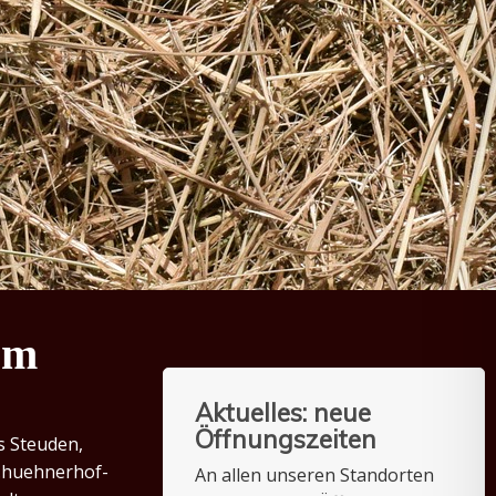
em
Aktuelles: neue
Öffnungszeiten
s Steuden,
w.huehnerhof-
An allen unseren Standorten