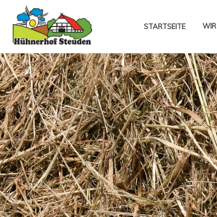
WIR
STARTSEITE
Batteriehaltung
Das
CMA-
Gütezeichen
Steht
Für
Kontrollierte
Haltung
Datenschutz
Die