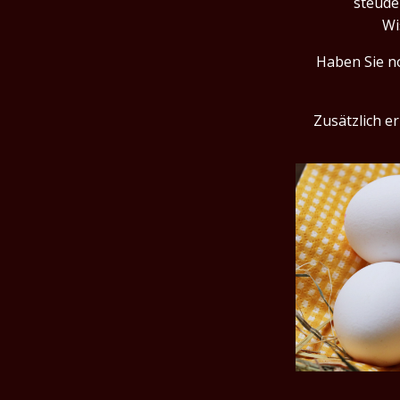
steude
Gefüllte
Wi
Truthahn-
Haben Sie no
Tomaten,
Überbacken
Gefüllte
Zusätzlich e
Truthahnbrust
In
Blätterteig
Gegrilltes
Putenfleisch
In
Würzmarinade
Geräucherte
Truthahnbrust
Mit
Spargel