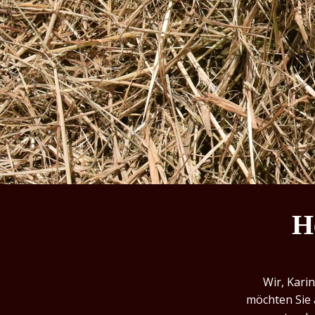
Bodenhaltung
Eier
Feuertopf
Mit
Truthahnbrust
Freilandhaltung,
Sowie
Intensive
Auslaufhaltung
Freunde
&
H
Kunden
Für
Alle
Wir, Kari
Tage
möchten Sie 
Truthahnfleisch