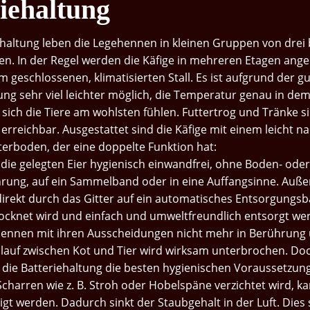
iehaltung
ehaltung leben die Legehennen in kleinen Gruppen von drei 
gen. In der Regel werden die Käfige in mehreren Etagen ang
m geschlossenen, klimatisierten Stall. Es ist aufgrund der g
g sehr viel leichter möglich, die Temperatur genau in dem
 sich die Tiere am wohlsten fühlen. Futtertrog und Tränke si
t erreichbar. Ausgestattet sind die Käfige mit einem leicht n
erboden, der eine doppelte Funktion hat:
 die gelegten Eier hygienisch einwandfrei, ohne Boden- oder
ung, auf ein Sammelband oder in eine Auffangsinne. Außer
direkt durch das Gitter auf ein automatisches Entsorgungsb
rocknet wird und einfach und umweltfreundlich entsorgt we
nnen mit ihren Ausscheidungen nicht mehr in Berührung 
slauf zwischen Kot und Tier wird wirksam unterbrochen. Doc
 die Batteriehaltung die besten hygienischen Voraussetzun
charren wie z. B. Stroh oder Hobelspäne verzichtet wird, ka
nigt werden. Dadurch sinkt der Staubgehalt in der Luft. Dies 