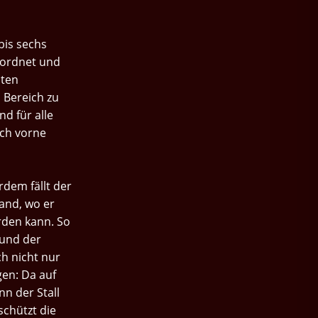
bis sechs
eordnet und
uten
 Bereich zu
nd für alle
ach vorne
dem fällt der
and, wo er
rden kann. So
und der
h nicht nur
gen: Da auf
nn der Stall
schützt die