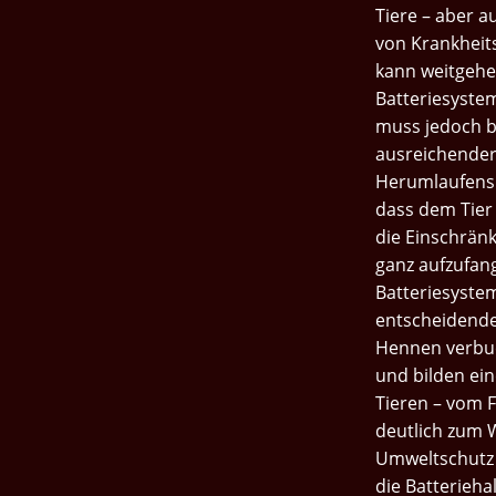
Geschmorte
Tiere – aber a
Putenoberkeule
von Krankheit
Mit
kann weitgehe
Frischem
Batteriesystem
Gemüse
muss jedoch b
ausreichender
Glasierter
Herumlaufens 
Truthahn
dass dem Tier 
Hausgemachte
die Einschrän
Produkte
ganz aufzufang
Batteriesyste
Herzhaftes
Putengulasch
entscheidende
Mit
Hennen verbuc
Staudensellerie
und bilden ei
Tieren – vom F
Herzhaftes
deutlich zum 
Truthahn-
Umweltschutz 
Pausenbrot
die Batterieha