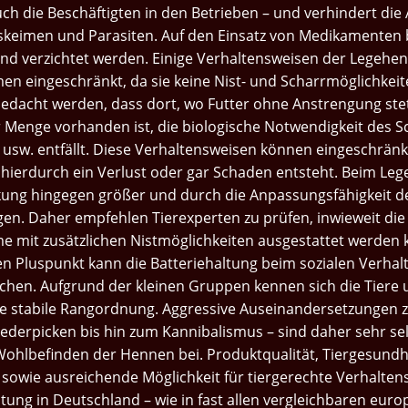
uch die Beschäftigten in den Betrieben – und verhindert die
skeimen und Parasiten. Auf den Einsatz von Medikamenten 
nd verzichtet werden. Einige Verhaltensweisen der Legehe
en eingeschränkt, da sie keine Nist- und Scharrmöglichkeit
edacht werden, dass dort, wo Futter ohne Anstrengung stet
 Menge vorhanden ist, die biologische Notwendigkeit des S
usw. entfällt. Diese Verhaltensweisen können eingeschränk
hierdurch ein Verlust oder gar Schaden entsteht. Beim Lege
kung hingegen größer und durch die Anpassungsfähigkeit de
en. Daher empfehlen Tierexperten zu prüfen, inwieweit die
me mit zusätzlichen Nistmöglichkeiten ausgestattet werden 
n Pluspunkt kann die Batteriehaltung beim sozialen Verhal
hen. Aufgrund der kleinen Gruppen kennen sich die Tiere 
ne stabile Rangordnung. Aggressive Auseinandersetzungen 
ederpicken bis hin zum Kannibalismus – sind daher sehr sel
Wohlbefinden der Hennen bei. Produktqualität, Tiergesundh
sowie ausreichende Möglichkeit für tiergerechte Verhalte
ltung in Deutschland – wie in fast allen vergleichbaren eur