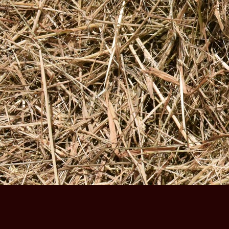
Bodenhaltung
Eier
Feuertopf
Mit
Truthahnbrust
Freilandhaltung,
Sowie
Intensive
Auslaufhaltung
Freunde
&
Kunden
Für
Alle
Tage
Truthahnfleisch