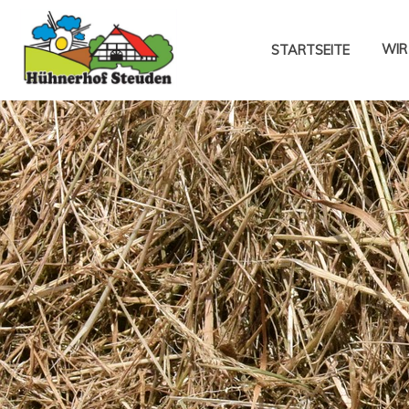
WIR
STARTSEITE
Batteriehaltung
Das
CMA-
Gütezeichen
Steht
Für
Kontrollierte
Haltung
Datenschutz
Die