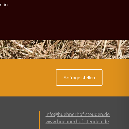
n in
Anfrage stellen
info@huehnerhof-steuden.de
www.huehnerhof-steuden.de