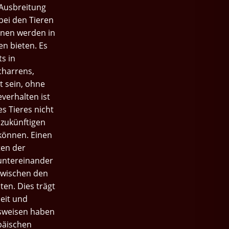
 Ausbreitung
bei den Tieren
nnen werden in
en bieten. Es
s in
charrens,
t sein, ohne
verhalten ist
s Tieres nicht
 zukünftigen
können. Einen
ten der
untereinander
zwischen den
ten. Dies trägt
eit und
nsweisen haben
opäischen