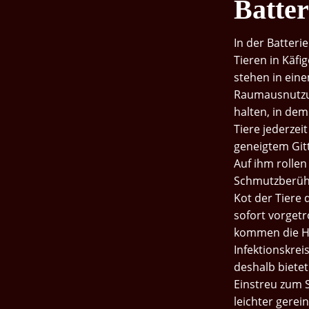
Batter
Gefüllte
Truthahn-
In der Batteri
Tomaten,
Tieren in Käfi
Überbacken
stehen in eine
Gefüllte
Raumausnutzun
Truthahnbrust
halten, in dem
In
Tiere jederzei
Blätterteig
geneigtem Gitt
Auf ihm rollen
Gegrilltes
Schmutzberühr
Putenfleisch
Kot der Tiere 
In
Würzmarinade
sofort vorget
kommen die He
Geräucherte
Infektionskrei
Truthahnbrust
deshalb bietet
Mit
Einstreu zum S
Spargel
leichter gerei