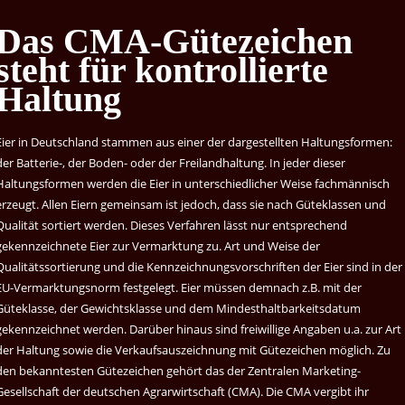
Das CMA-Gütezeichen
steht für kontrollierte
Haltung
Eier in Deutschland stammen aus einer der dargestellten Haltungsformen:
der Batterie-, der Boden- oder der Freilandhaltung. In jeder dieser
Haltungsformen werden die Eier in unterschiedlicher Weise fachmännisch
erzeugt. Allen Eiern gemeinsam ist jedoch, dass sie nach Güteklassen und
Qualität sortiert werden. Dieses Verfahren lässt nur entsprechend
gekennzeichnete Eier zur Vermarktung zu. Art und Weise der
Qualitätssortierung und die Kennzeichnungsvorschriften der Eier sind in der
EU-Vermarktungsnorm festgelegt. Eier müssen demnach z.B. mit der
Güteklasse, der Gewichtsklasse und dem Mindesthaltbarkeitsdatum
gekennzeichnet werden. Darüber hinaus sind freiwillige Angaben u.a. zur Art
der Haltung sowie die Verkaufsauszeichnung mit Gütezeichen möglich. Zu
den bekanntesten Gütezeichen gehört das der Zentralen Marketing-
Gesellschaft der deutschen Agrarwirtschaft (CMA). Die CMA vergibt ihr